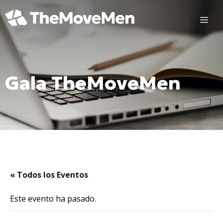
Saltar
al
ME
contenido
Gala TheMoveMen
« Todos los Eventos
Este evento ha pasado.