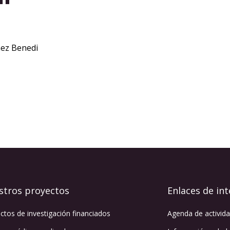
nez Benedi
stros proyectos
Enlaces de int
ctos de investigación financiados
Agenda de activid