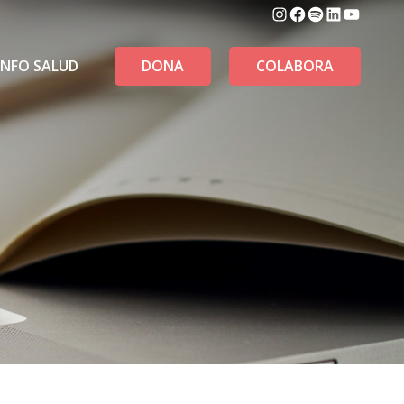
Instagram
Facebook
Spotify
LinkedIn
YouTu
INFO SALUD
DONA
COLABORA