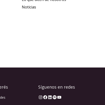
Noticias
erés
Síguenos en redes
Instagram
Facebook
LinkedIn
Spotify
YouTube
ades