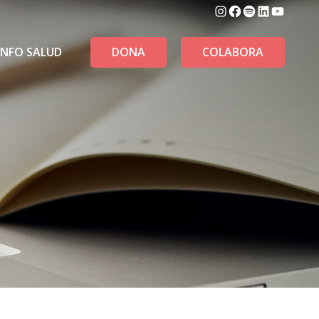
Instagram
Facebook
Spotify
LinkedIn
YouTu
INFO SALUD
DONA
COLABORA