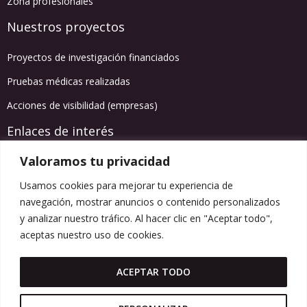
Zona profesionales
Nuestros proyectos
Proyectos de investigación financiados
Pruebas médicas realizadas
Acciones de visibilidad (empresas)
Enlaces de interés
Valoramos tu privacidad
Agenda de actividades
Usamos cookies para mejorar tu experiencia de
Información salud
navegación, mostrar anuncios o contenido personalizados
Blog
y analizar nuestro tráfico. Al hacer clic en "Aceptar todo",
Síguenos en redes
aceptas nuestro uso de cookies.
Instagram
Facebook
LinkedIn
Spotify
YouTube
ACEPTAR TODO
info@themovemen.org
HAZTE SOCIO