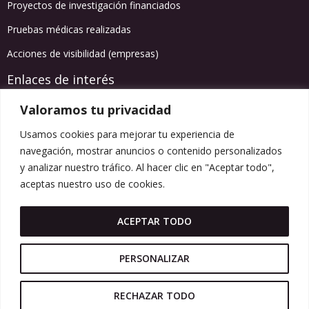
Proyectos de investigación financiados
Pruebas médicas realizadas
Acciones de visibilidad (empresas)
Enlaces de interés
Valoramos tu privacidad
Agenda de actividades
Usamos cookies para mejorar tu experiencia de
Información salud
navegación, mostrar anuncios o contenido personalizados
Blog
y analizar nuestro tráfico. Al hacer clic en "Aceptar todo",
Síguenos en redes
aceptas nuestro uso de cookies.
Instagram
Facebook
LinkedIn
Spotify
YouTube
ACEPTAR TODO
info@themovemen.org
HAZTE SOCIO
PERSONALIZAR
DONA
RECHAZAR TODO